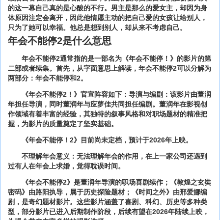
的这一幕自己真的是心酸的不行。男主是那么的爱女主，却因为身
体原因注定会离开，因此他情愿主动的把自己爱的女孩让给别人，
只为了她可以幸福。他总是想到别人，却从来不考虑自己。
年会不能停2是什么意思
年会不能停2通常指的是一部名为《年会不能停！》的影片的第
二部或者续集。首先，从字面意思上解读，年会不能停2可以分解为
两部分：年会不能停和2。
《年会不能停2！》官宣阵容如下：导演与编剧：该影片由董润
年担任导演，同时董润年与应萝佳共同担任编剧。董润年在影视创
作领域有着丰富的经验，其独特的叙事风格和对职场题材的精准把
握，为影片的质量奠定了坚实基础。
《年会不能停！2》目前尚未定档，预计于2026年上映。
不理解年会意义：无法理解年会的作用，在上一家公司还遇到
过有人在年会上求婚，觉得耽误时间。
《年会不能停2》是董润年导演的职场喜剧续作；《敦煌之玄奘
密码》由路阳执导，属于历史探险题材；《时间之外》由邢爱娜编
剧，是奇幻题材影片。这些影片涵盖了喜剧、科幻、历史等多种类
型，部分影片已进入后期制作阶段，后续有望在2026年陆续上映，