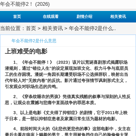
年会不能停2！ (2026)
首页
在线观看
剧情介绍
相关资讯
当前位置：
首页
>
相关资讯
> 年会不能停2是什么..
年会不能停2是什么意思
上班难受的电影
1、《年会不能停！》（2023）该片以荒诞喜剧形式揭露职场
潜规则，通过“错位人生”的设定展现加班文化、权力斗争与底层员
工的生存困境。潘妮一角因长期遭受职场不公选择辞职，映射出当
代年轻人对“无效内卷”的反抗。影片通过夸张情节讽刺形式主义，
引发观众对职场生态的共鸣。
2、《穿条纹睡衣的男孩》凭借真实残酷的叙事与深刻的人性反
思，让观众在震撼与悲痛中直面战争的罪恶本质。
3、以上是电影《丈夫得了抑郁症》的剧情，它于2011年上映
于日本，是一部以抑郁症患者及家属日常生活为题材的电影。
4、前段时间大火的《比悲伤更悲伤的事》这部电影中，女主在
最后去看在病床上躺着的男主，男主用被角挡住自己的脸偷偷大哭