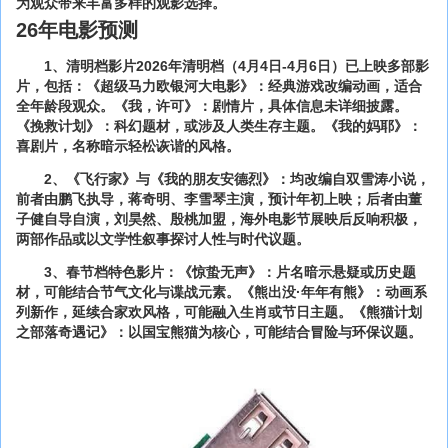
为观众带来丰富多样的观影选择。
26年电影预测
1、清明档影片2026年清明档（4月4日-4月6日）已上映多部影
片，包括：《超级马力欧银河大电影》：经典游戏改编动画，适合
全年龄段观众。《我，许可》：剧情片，具体信息未详细披露。
《挽救计划》：科幻题材，或涉及人类生存主题。《我的妈耶》：
喜剧片，名称暗示轻松诙谐的风格。
2、《飞行家》与《我的朋友安德烈》：均改编自双雪涛小说，
前者由鹏飞执导，蒋奇明、李雪琴主演，预计年初上映；后者由董
子健自导自演，刘昊然、殷桃加盟，海外电影节展映后反响积极，
两部作品或以文学性叙事探讨人性与时代议题。
3、春节档特色影片：《惊蛰无声》：片名暗示悬疑或历史题
材，可能结合节气文化与谍战元素。《熊出没·年年有熊》：动画系
列新作，延续合家欢风格，可能融入生肖或节日主题。《熊猫计划
之部落奇遇记》：以国宝熊猫为核心，可能结合冒险与环保议题。