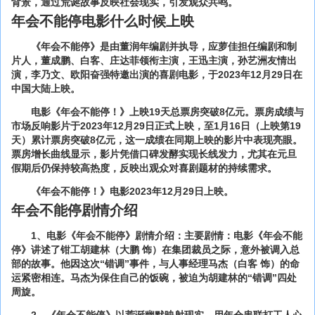
背景，通过荒诞故事反映社会现实，引发观众共鸣。
年会不能停电影什么时候上映
《年会不能停》是由董润年编剧并执导，应萝佳担任编剧和制
片人，董成鹏、白客、庄达菲领衔主演，王迅主演，孙艺洲友情出
演，李乃文、欧阳奋强特邀出演的喜剧电影，于2023年12月29日在
中国大陆上映。
电影《年会不能停！》上映19天总票房突破8亿元。票房成绩与
市场反响影片于2023年12月29日正式上映，至1月16日（上映第19
天）累计票房突破8亿元，这一成绩在同期上映的影片中表现亮眼。
票房增长曲线显示，影片凭借口碑发酵实现长线发力，尤其在元旦
假期后仍保持较高热度，反映出观众对喜剧题材的持续需求。
《年会不能停！》电影2023年12月29日上映。
年会不能停剧情介绍
1、电影《年会不能停》剧情介绍：主要剧情：电影《年会不能
停》讲述了钳工胡建林（大鹏 饰）在集团裁员之际，意外被调入总
部的故事。他因这次“错调”事件，与人事经理马杰（白客 饰）的命
运紧密相连。马杰为保住自己的饭碗，被迫为胡建林的“错调”四处
周旋。